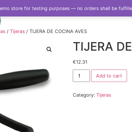
demo store for testing purposes — no orders shall be fulfill
Inicio
Sobre nosotro
ras
/
Tijeras
/ TIJERA DE COCINA AVES
TIJERA D
€
12.31
Add to cart
Category:
Tijeras