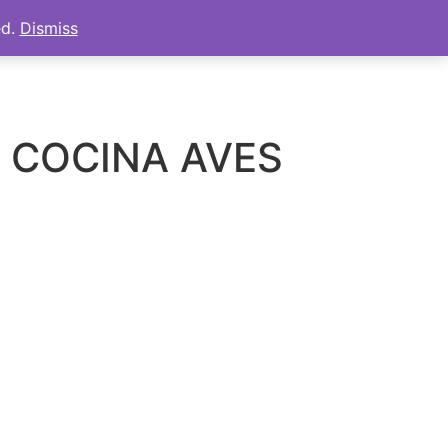
ed.
Dismiss
s
Tienda
Mi cuenta
Carrito
E COCINA AVES