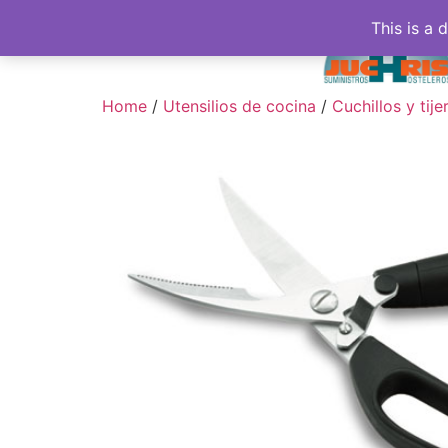
This is a 
Home
/
Utensilios de cocina
/
Cuchillos y tije