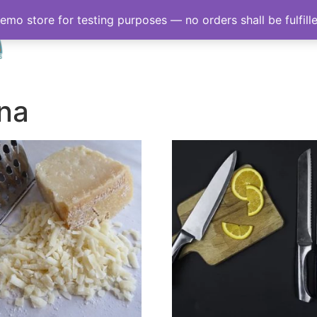
demo store for testing purposes — no orders shall be fulfill
Inicio
Sobre nosotro
ina