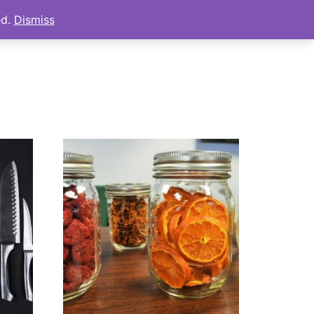
ed.
Dismiss
s
Tienda
Mi cuenta
Carrito