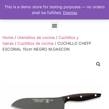
This is a demo store for testing purposes — no orders
shall be fulfilled.
Dismiss
Home
/
Utensilios de cocina
/
Cuchillos y
tijeras
/
Cuchillos de cocina
/ CUCHILLO CHEFF
ESCORIAL 15cm NEGRO M.GASCON