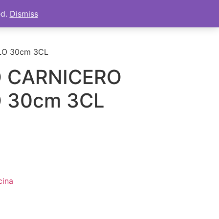
ed.
Dismiss
s
Tienda
Mi cuenta
Carrito
LO 30cm 3CL
 CARNICERO
 30cm 3CL
cina