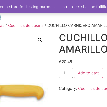
demo store for testing purposes — no orders shall be fulfill
Inicio
Sobre nosotro
ras
/
Cuchillos de cocina
/ CUCHILLO CARNICERO AMARIL
CUCHILLO
AMARILLO
€
20.46
Add to cart
Category:
Cuchillos de co