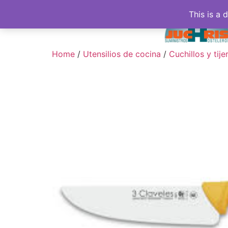
This is a 
Home
/
Utensilios de cocina
/
Cuchillos y tije