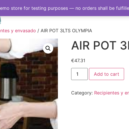
demo store for testing purposes — no orders shall be fulfill
Inicio
Sobre nosotro
entes y envasado
/ AIR POT 3LTS OLYMPIA
AIR POT 
€
47.31
Add to cart
Category:
Recipientes y 