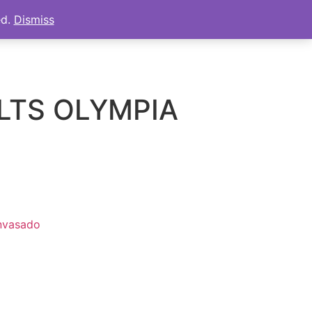
ed.
Dismiss
s
Tienda
Mi cuenta
Carrito
3LTS OLYMPIA
envasado