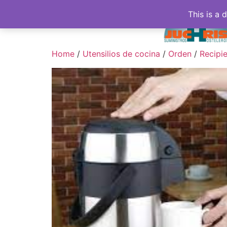
This is a 
Home
/
Utensilios de cocina
/
Orden
/
Recipi