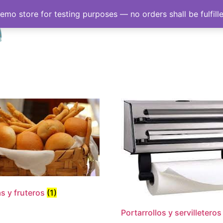
demo store for testing purposes — no orders shall be fulfill
Inicio
Sobre nosotro
s y fruteros
(1)
Portarrollos y servilletero