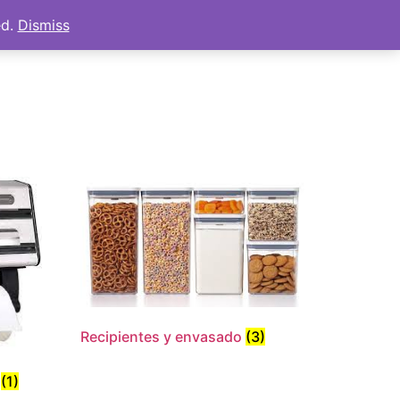
ed.
Dismiss
s
Tienda
Mi cuenta
Carrito
Recipientes y envasado
(3)
s
(1)