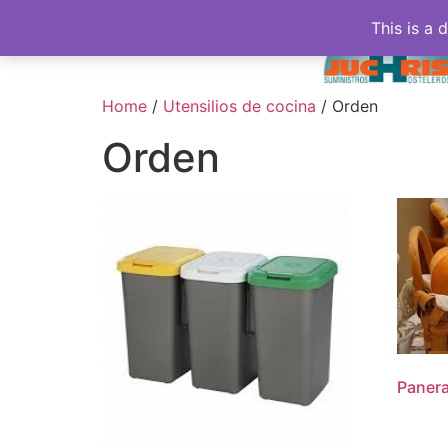
This is a 
Home
/
Utensilios de cocina
/ Orden
Orden
Panera