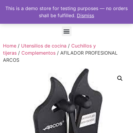
This is a demo store for testing purposes — no orders
shall be fulfilled.
Dismiss
Home
/
Utensilios de cocina
/
Cuchillos y
tijeras
/
Complementos
/ AFILADOR PROFESIONAL
ARCOS