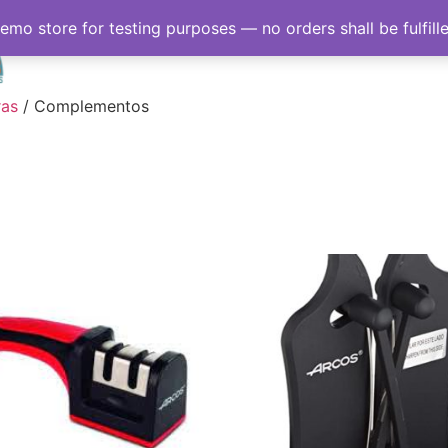
demo store for testing purposes — no orders shall be fulfill
Inicio
Sobre nosotro
ras
/ Complementos