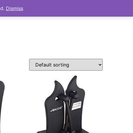
ed.
Dismiss
s
Tienda
Mi cuenta
Carrito