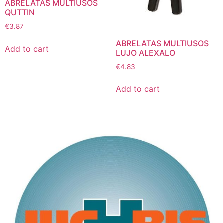
ABRELATAS MULTIUSOS
QUTTIN
€
3.87
ABRELATAS MULTIUSOS
Add to cart
LUJO ALEXALO
€
4.83
Add to cart