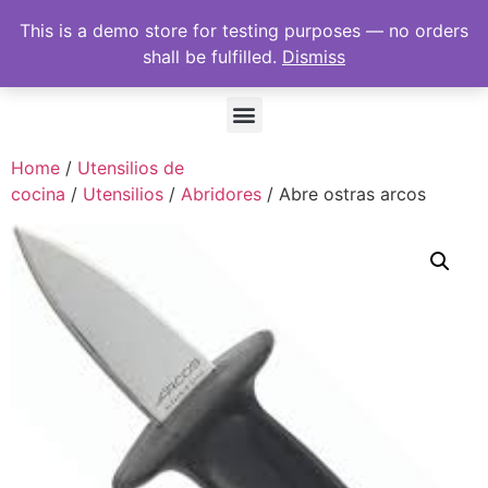
This is a demo store for testing purposes — no orders
shall be fulfilled.
Dismiss
Home
/
Utensilios de
cocina
/
Utensilios
/
Abridores
/ Abre ostras arcos