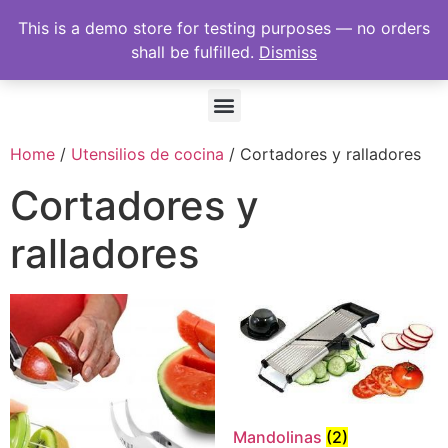
This is a demo store for testing purposes — no orders
shall be fulfilled.
Dismiss
Home
/
Utensilios de cocina
/ Cortadores y ralladores
Cortadores y
ralladores
Mandolinas
(2)