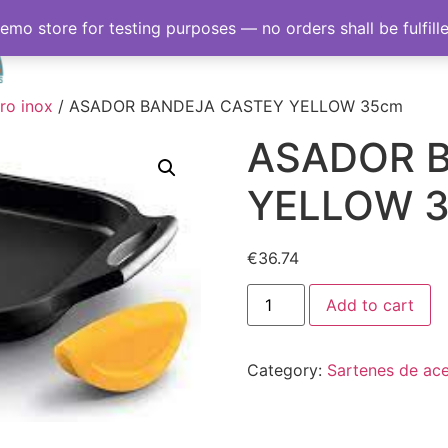
demo store for testing purposes — no orders shall be fulfill
Inicio
Sobre nosotro
ro inox
/ ASADOR BANDEJA CASTEY YELLOW 35cm
ASADOR 
YELLOW 
€
36.74
Add to cart
Category:
Sartenes de ace