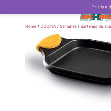
This is a 
Home
/
COCINA
/
Sartenes
/
Sartenes de ace