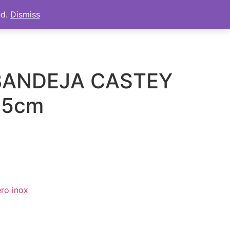
ed.
Dismiss
s
Tienda
Mi cuenta
Carrito
BANDEJA CASTEY
35cm
ro inox