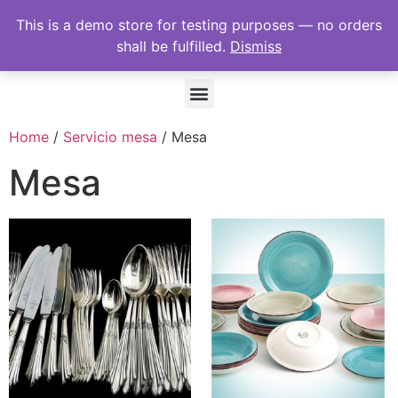
This is a demo store for testing purposes — no orders
shall be fulfilled.
Dismiss
Home
/
Servicio mesa
/ Mesa
Mesa